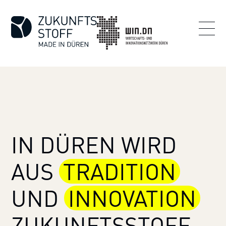
IN DÜREN WIRD
AUS
TRADITION
UND
INNOVATION
ZUKUNFTS­STOFF