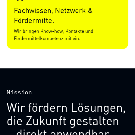
Fachwissen, Netzwerk &
Fördermittel
Wir bringen Know-how, Kontakte und
Fördermittelkompetenz mit ein.
Mission
Wir
fördern
Lösungen,
die
Zukunft
gestalten
–
direkt
anwendbar,