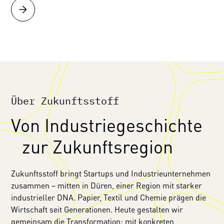
Über Zukunftsstoff
Von Industrie­geschichte
zur Zukunftsregion
Zukunftsstoff bringt Startups und Industrieunternehmen
zusammen – mitten in Düren, einer Region mit starker
industrieller DNA. Papier, Textil und Chemie prägen die
Wirtschaft seit Generationen. Heute gestalten wir
gemeinsam die Transformation: mit konkreten